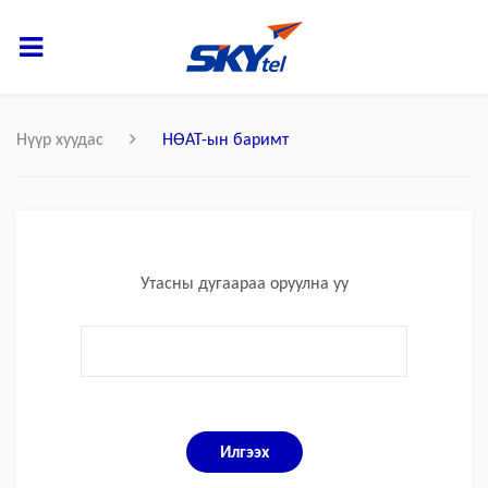
Нүүр хуудас
НӨАТ-ын баримт
Утасны дугаараа оруулна уу
Илгээх