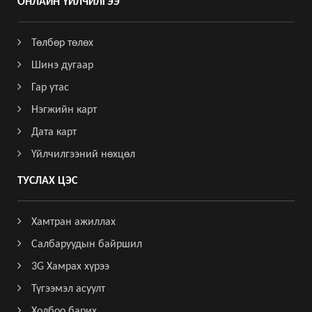
ОНЛАЙН ҮЙЛЧИЛГЭЭ
Төлбөр төлөх
Шинэ дугаар
Гар утас
Нэгжийн карт
Дата карт
Үйлчилгээний нөхцөл
ТУСЛАХ ЦЭС
Хамтран ажиллах
Салбаруудын байршил
3G Хамрах хүрээ
Түгээмэл асуулт
Холбоо барих