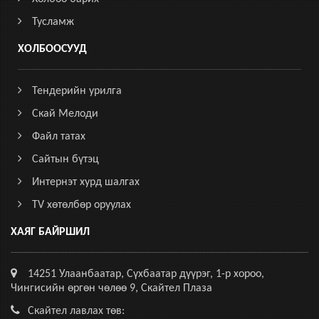
Тусламж
ХОЛБООСУУД
Тендерийн урилга
Скай Мелоди
Файл татах
Сайтын бүтэц
Интернэт хурд шалгах
TV хөтөлбөр оруулах
ХАЯГ БАЙРШИЛ
14251 Улаанбаатар, Сүхбаатар дүүрэг, 1-р хороо,
Чингисийн өргөн чөлөө 9, Скайтел Плаза
Скайтел лавлах төв: