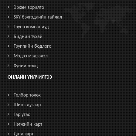
Эрхэм зорилго
SKY бэлгэдлийн тайлал
Групп компаниуд
Бидний тухай
Группийн бодлого
Мэдээ мэдээлэл
Хүний нөөц
ОНЛАЙН ҮЙЛЧИЛГЭЭ
Төлбөр төлөх
Шинэ дугаар
Гар утас
Нэгжийн карт
Дата карт