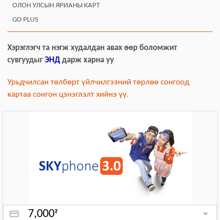
ОЛОН УЛСЫН ЯРИАНЫ КАРТ
GO PLUS
Хэрэглэгч та нэгж худалдан авах өөр боломжит
сувгуудыг
ЭНД
дарж харна уу
Урьдчилсан төлбөрт үйлчилгээний төрлөө сонгоод
картаа сонгон цэнэглэлт хийнэ үү.
7,000
₮