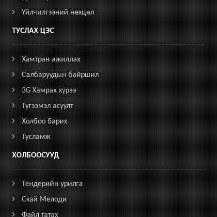
Үйлчилгээний нөхцөл
ТУСЛАХ ЦЭС
Хамтран ажиллах
Салбаруудын байршил
3G Хамрах хүрээ
Түгээмэл асуулт
Холбоо барих
Тусламж
ХОЛБООСУУД
Тендерийн урилга
Скай Мелоди
Файл татах