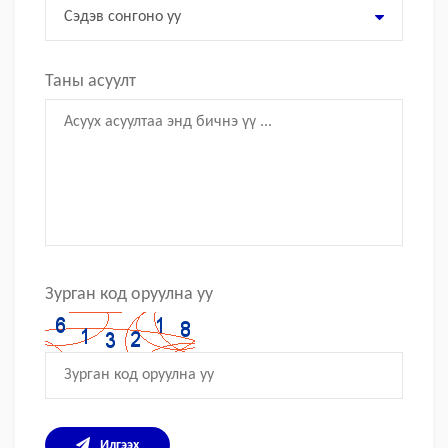
Сэдэв сонгоно уу
Таны асуулт
Зурган код оруулна уу
Илгээх