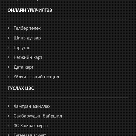
ОНЛАЙН ҮЙЛЧИЛГЭЭ
Төлбөр төлөх
Шинэ дугаар
Гар утас
Нэгжийн карт
Дата карт
Үйлчилгээний нөхцөл
ТУСЛАХ ЦЭС
Хамтран ажиллах
Салбаруудын байршил
3G Хамрах хүрээ
Түгээмэл асуулт