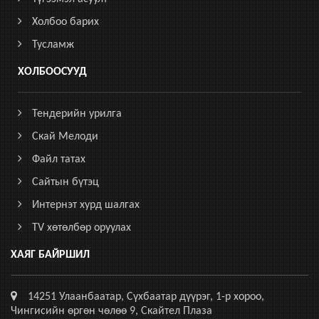
Холбоо барих
Тусламж
ХОЛБООСУУД
Тендерийн урилга
Скай Мелоди
Файл татах
Сайтын бүтэц
Интернэт хурд шалгах
TV хөтөлбөр оруулах
ХАЯГ БАЙРШИЛ
14251 Улаанбаатар, Сүхбаатар дүүрэг, 1-р хороо,
Чингисийн өргөн чөлөө 9, Скайтел Плаза