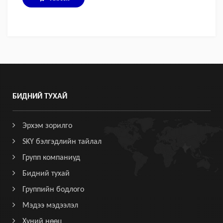
БИДНИЙ ТУХАЙ
Эрхэм зорилго
SKY бэлгэдлийн тайлал
Групп компаниуд
Бидний тухай
Группийн бодлого
Мэдээ мэдээлэл
Хүний нөөц