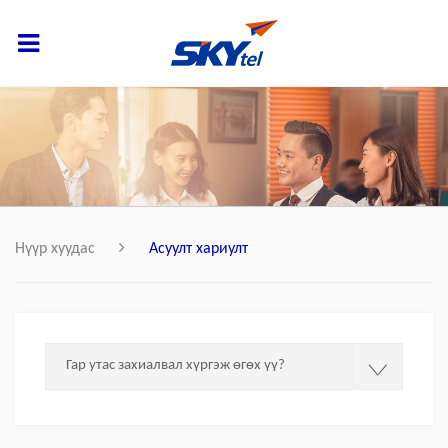
Нүүр хуудас
Асуулт хариулт
Гар утас захиалвал хүргэж өгөх үү?