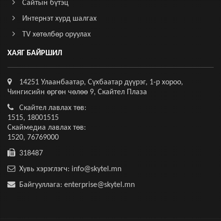
Сайтын бүтэц
Интернэт хурд шалгах
TV хөтөлбөр оруулах
ХАЯГ БАЙРШИЛ
14251 Улаанбаатар, Сүхбаатар дүүрэг, 1-р хороо,
Чингисийн өргөн чөлөө 9, Скайтел Плаза
Скайтел лавлах төв:
1515, 18001515
Скаймедиа лавлах төв:
1520, 76769000
318487
Хувь хэрэглэгч: info@skytel.mn
Байгууллага: enterprise@skytel.mn