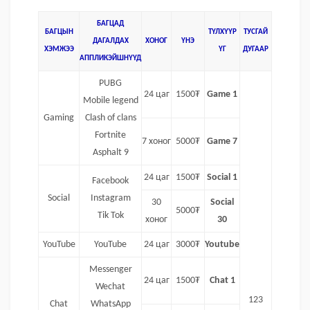
БАГЦАД
БАГЦЫН
ТҮЛХҮҮР
ТУСГАЙ
ДАГАЛДАХ
ХОНОГ
ҮНЭ
ХЭМЖЭЭ
ҮГ
ДУГААР
АППЛИКЭЙШНҮҮД
PUBG
24 цаг
1500₮
Game 1
Mobile legend
Gaming
Clash of clans
Fortnite
7 хоног
5000₮
Game 7
Asphalt 9
24 цаг
1500₮
Social 1
Facebook
Social
Instagram
30
Social
5000₮
Tik Tok
хоног
30
YouTube
YouTube
24 цаг
3000₮
Youtube
Messenger
24 цаг
1500₮
Chat 1
Wechat
123
Chat
WhatsApp