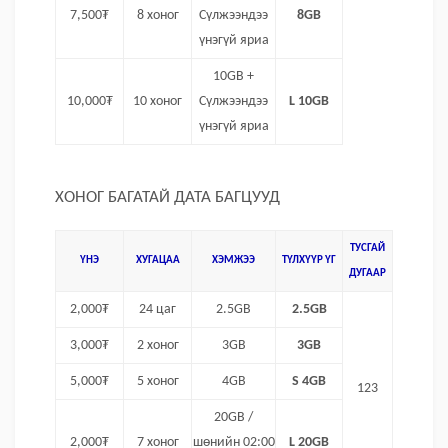
7,500₮
8 хоног
Сүлжээндээ
8GB
үнэгүй яриа
10GB +
10,000₮
10 хоног
Сүлжээндээ
L 10GB
үнэгүй яриа
ХОНОГ БАГАТАЙ ДАТА БАГЦУУД
ТУСГАЙ
ҮНЭ
ХУГАЦАА
ХЭМЖЭЭ
ТҮЛХҮҮР ҮГ
ДУГААР
2,000₮
24 цаг
2.5GB
2.5GB
3,000₮
2 хоног
3GB
3GB
5,000₮
5 хоног
4GB
S 4GB
123
20GB /
2,000₮
7 хоног
шөнийн 02:00
L 20GB