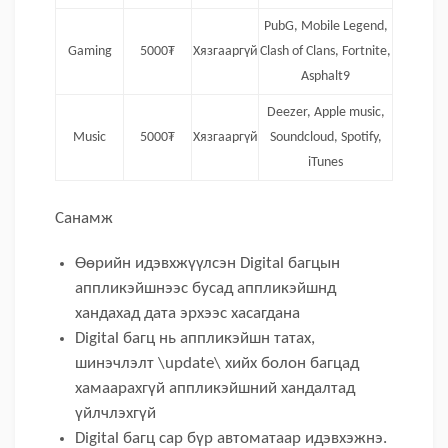
PubG, Mobile Legend,
Gaming
5000₮
Хязгааргүй
Clash of Clans, Fortnite,
Asphalt9
Deezer, Apple music,
Music
5000₮
Хязгааргүй
Soundcloud, Spotify,
iTunes
Санамж
Өөрийн идэвхжүүлсэн Digital багцын
аппликэйшнээс бусад аппликэйшнд
хандахад дата эрхээс хасагдана
Digital багц нь аппликэйшн татах,
шинэчлэлт \update\ хийх болон багцад
хамаарахгүй аппликэйшний хандалтад
үйлчлэхгүй
Digital багц сар бүр автоматаар идэвхэжнэ.