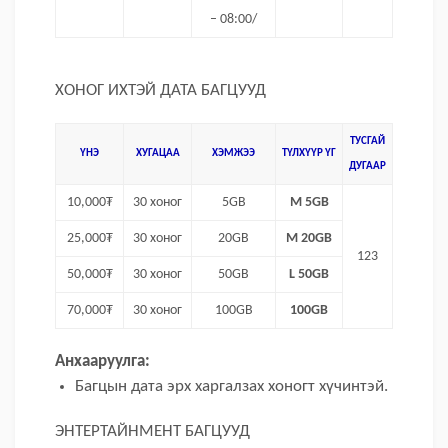
– 08:00/
ХОНОГ ИХТЭЙ ДАТА БАГЦУУД
ТУСГАЙ
ҮНЭ
ХУГАЦАА
ХЭМЖЭЭ
ТҮЛХҮҮР ҮГ
ДУГААР
10,000₮
30 хоног
5GB
M 5GB
25,000₮
30 хоног
20GB
M 20GB
123
50,000₮
30 хоног
50GB
L 50GB
70,000₮
30 хоног
100GB
100GB
Анхааруулга:
Багцын дата эрх харгалзах хоногт хүчинтэй.
ЭНТЕРТАЙНМЕНТ БАГЦУУД