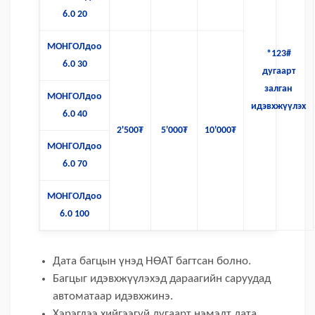
6.0 20
МОНГОЛдоо
*123#
6.0 30
дугаарт
залган
МОНГОЛдоо
идэвхжүүлэх
6.0 40
2'500₮
5'000₮
10'000₮
МОНГОЛдоо
6.0 70
МОНГОЛдоо
6.0 100
Дата багцын үнэд НӨАТ багтсан болно.
Багцыг идэвхжүүлэхэд дараагийн саруудад
автоматаар идэвхжинэ.
Хэрэглээ хийгээгүй дугаарт нэмэлт дата