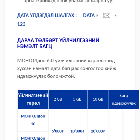
update хийхэд нэгж унахыг анхаарна уу.
ДАТА ҮЛДЭГДЭЛ ШАЛГАХ :
DATA
123
ДАРАА ТӨЛБӨРТ ҮЙЛЧИЛГЭЭНИЙ
НЭМЭЛТ БАГЦ
МОНГОЛдоо 6.0 үйлчилгээний хэрэглэгчид
хүссэн нэмэлт дата багцаас сонголтоо хийж
идэвхжүүлэх боломжтой.
Үйлчилгээний
Багц
2 GB
5 GB
10 GB
төрөл
идэвхжүүлэх
МОНГОЛдоо
10
5'000₮
10'000₮
20'000₮
МОНГОЛдоо