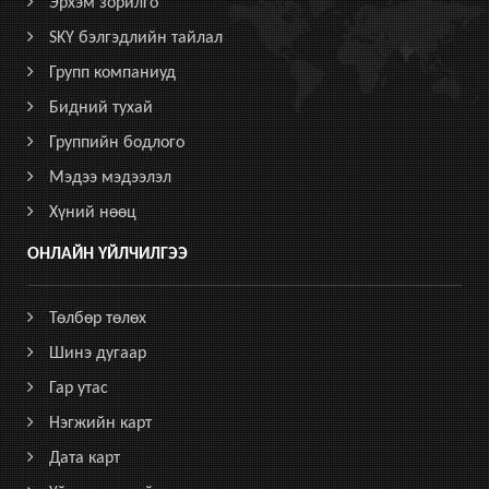
Эрхэм зорилго
SKY бэлгэдлийн тайлал
Групп компаниуд
Бидний тухай
Группийн бодлого
Мэдээ мэдээлэл
Хүний нөөц
ОНЛАЙН ҮЙЛЧИЛГЭЭ
Төлбөр төлөх
Шинэ дугаар
Гар утас
Нэгжийн карт
Дата карт