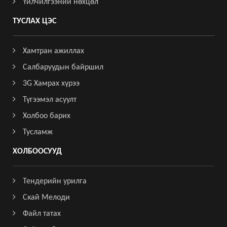
Үйлчилгээний нөхцөл
ТУСЛАХ ЦЭС
Хамтран ажиллах
Салбаруудын байршил
3G Хамрах хүрээ
Түгээмэл асуулт
Холбоо барих
Тусламж
ХОЛБООСУУД
Тендерийн урилга
Скай Мелоди
Файл татах