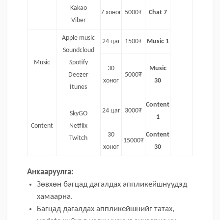
Kakao
7 хоног
5000₮
Chat 7
Viber
Apple music
24 цаг
1500₮
Music 1
Soundcloud
Music
Spotify
30
Music
Deezer
5000₮
хоног
30
Itunes
Content
24 цаг
3000₮
SkyGO
1
Content
Netflix
30
Content
Twitch
15000₮
хоног
30
Анхааруулга:
Зөвхөн багцад дагалдах аппликейшнүүдэд
хамаарна.
Багцад дагалдах аппликейшнийг татах,