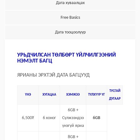
Дата хуваалцах
Free Basics
Дата тооцоолуур
УРЬДЧИЛСАН ТӨЛБӨРТ ҮЙЛЧИЛГЭЭНИЙ
НЭМЭЛТ БАГЦ
ЯРИАНЫ ЭРХТЭЙ ДАТА БАГЦУУД
ТУСГАЙ
ҮНЭ
ХУГАЦАА
ХЭМЖЭЭ
ТҮЛХҮҮР ҮГ
ДУГААР
6GB +
6,500₮
6 хоног
Сүлжээндээ
6GB
үнэгүй яриа
8GB +