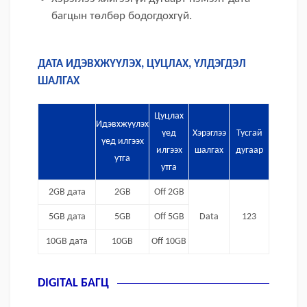
багцын төлбөр бодогдохгүй.
ДАТА ИДЭВХЖҮҮЛЭХ, ЦУЦЛАХ, ҮЛДЭГДЭЛ
ШАЛГАХ
Цуцлах
Идэвхжүүлэх
үед
Хэрэглээ
Тусгай
үед илгээх
илгээх
шалгах
дугаар
утга
утга
2GB дата
2GB
Off 2GB
5GB дата
5GB
Off 5GB
Data
123
10GB дата
10GB
Off 10GB
DIGITAL БАГЦ