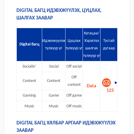
DIGITAL БАГЦ ИДЭВХЖҮҮЛЭХ, ЦУЦЛАХ,
ШАЛГАХ ЗААВАР
Хугацаа/
Идэвхжүүлэх
Цуцлах
Хэрэглээ
Тусгай
Digital багц
түлхүүр үг
түлхүүр үг
шалгах
дугаар
түлхүүр үг
Socialin’
Social
Off social
Off
Content
Content
content
Data
123
Gaming
Game
Off game
Music
Music
Off music
DIGITAL БАГЦ ХЯЛБАР АРГААР ИДЭВХЖҮҮЛЭХ
ЗААВАР