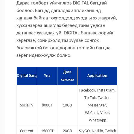
Дараа төлбөрт үйлчилгээ DIGITAL багцтай
боллоо. Багцад дагалдах аппликэйшнд
хандаж байгаа тохиолдолд хурдны хязгааргүй,
хүссэнээрээ ашиглах бөгөөд таны үндсэн
датанаас хасагдахгүй. DIGITAL багцаас өөрийн
хэрэглээ, сонирхолд тааруулан сонгох
боломжтой бөгөөд дөрвөн төрлийн багцаа
зэрэг идэвхжүүлж болно.
Дата
Digital багц
Үнэ
Application
хэмжээ
Facebook, Instagram,
Tik Tok, Twitter,
Socialin’
8000₮
10GB
Messenger,
WeChat, Viber,
WhatsApp
Content
15000₮
20GB
SkyGO, Netflix, Twitch