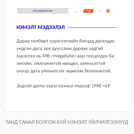
НЭМЭЛТ МЭДЭЭЛЭЛ
Дараа төлбөрт хэрэглэгчийн багцад дагалдах
үндсэн дата эрх дууссаны дараах задгай
хэрэглээ нь МВ /megabyte/-аар тооцогдох ба
энгийн, ойлгомжтой нөхцөл, хэмнэлттэй
үнээр дата үйлчилгээг ашиглах боломжтой.
Задгай дата хэрэглээний тариф 1МВ =6₮
ТАНД САНАЛ БОЛГОЖ БУЙ НЭМЭЛТ ҮЙЛЧИЛГЭЭНҮҮД