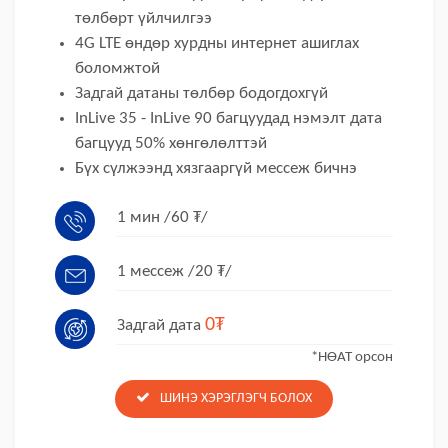
төлбөрт үйлчилгээ
4G LTE өндөр хурдны интернет ашиглах
боломжтой
Задгай датаны төлбөр бодогдохгүй
InLive 35 - InLive 90 багцуудад нэмэлт дата
багцууд 50% хөнгөлөлттэй
Бүх сүлжээнд хязгааргүй мессеж бичнэ
1 мин /60 ₮/
1 мессеж /20 ₮/
0₮
Задгай дата
*НӨАТ орсон
ШИНЭ ХЭРЭГЛЭГЧ БОЛОХ