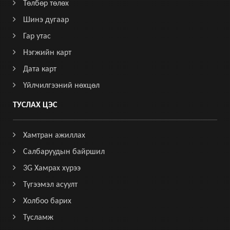
Төлбөр төлөх
Шинэ дугаар
Гар утас
Нэгжийн карт
Дата карт
Үйлчилгээний нөхцөл
ТУСЛАХ ЦЭС
Хамтран ажиллах
Салбаруудын байршил
3G Хамрах хүрээ
Түгээмэл асуулт
Холбоо барих
Тусламж