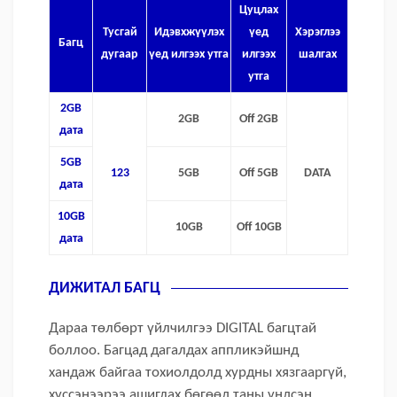
Цуцлах
Тусгай
Идэвхжүүлэх
үед
Хэрэглээ
Багц
дугаар
үед илгээх утга
илгээх
шалгах
утга
2GB
2GB
Off 2GB
дата
5GB
123
5GB
Off 5GB
DATA
дата
10GB
10GB
Off 10GB
дата
ДИЖИТАЛ БАГЦ
Дараа төлбөрт үйлчилгээ DIGITAL багцтай
боллоо. Багцад дагалдах аппликэйшнд
хандаж байгаа тохиолдолд хурдны хязгааргүй,
хүссэнээрээ ашиглах бөгөөд таны үндсэн