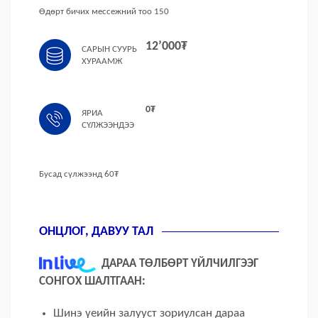
Өдөрт бичих мессежний тоо 150
12’000₮
САРЫН
СУУРЬ
ХУРААМЖ
0₮
ЯРИА
СҮЛЖЭЭНДЭЭ
Бусад сүлжээнд 60₮
ОНЦЛОГ, ДАВУУ ТАЛ
ДАРАА ТӨЛБӨРТ ҮЙЛЧИЛГЭЭГ
СОНГОХ ШАЛТГААН:
Шинэ үеийн залууст зориулсан дараа