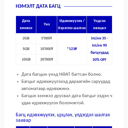
НЭМЭЛТ ДАТА БАГЦ
Дата
Идэвхжүүлэх /
Үндсэн
Үнэ
хэмжээ
Хэрэглээ шалгах
нөхцөл
2GB
5'000₮
InLive 35 -
InLive 90
5GB
10'000₮
*123#
багцуудад
10GB
20'000₮
50% OFF
Дата багцын үнэд НӨАТ багтсан болно.
Багцыг идэвхжүүлэхэд дараагийн саруудад
автоматаар идэвхжинэ.
Багцын хэмжээ дуусвал дата багцыг хэдэн ч
удаа идэвхжүүлэх боломжтой.
Багц идэвхжүүлэх, цуцлах, үлдэгдэл шалгах
заавар