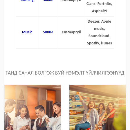
Gaming
5000₮
Хязгааргүй
Clans, Fortnite,
Asphalt9
Deezer, Apple
music,
Music
5000₮
Хязгааргүй
Soundcloud,
Spotify, iTunes
ТАНД САНАЛ БОЛГОЖ БУЙ НЭМЭЛТ ҮЙЛЧИЛГЭЭНҮҮД