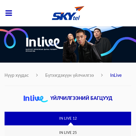
Нүүр хуудас
Бүтээгдэхүүн үйлчилгээ
InLive
ҮЙЛЧИЛГЭЭНИЙ БАГЦУУД
IN LIVE 12
IN LIVE 25