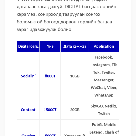
датанаас хасагдахгүй. DIGITAL багцаас өөрийн
хэрэглээ, сонирхолд тааруулан сонгох
боломжтой бөгөөд дөрвөн төрлийн багцаа
зэрэг идэвхжүүлж болно.
Digital багц
Үнэ
Дата хэмжээ
Application
Facebook,
Instagram, Tik
Tok, Twitter,
Socialin’
8000₮
10GB
Messenger,
WeChat, Viber,
WhatsApp
SkyGO, Netflix,
Content
15000₮
20GB
Twitch
PubG, Mobile
Legend, Clash of