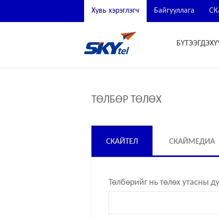
Хувь хэрэглэгч
Байгууллага
СК
БҮТЭЭГДЭХҮ
ТӨЛБӨР ТӨЛӨХ
СКАЙТЕЛ
СКАЙМЕДИА
Төлбөрийг нь төлөх утасны д