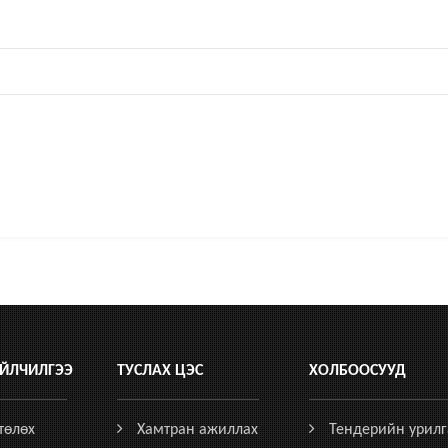
ЙЛЧИЛГЭЭ
ТУСЛАХ ЦЭС
ХОЛБООСУУД
төлөх
Хамтран ажиллах
Тендерийн урилг