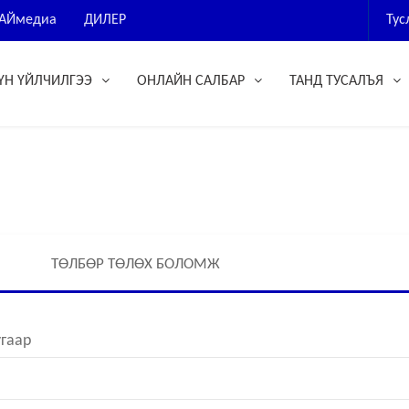
АЙмедиа
ДИЛЕР
Ту
ҮН ҮЙЛЧИЛГЭЭ
ОНЛАЙН САЛБАР
ТАНД ТУСАЛЪЯ
ТӨЛБӨР ТӨЛӨХ БОЛОМЖ
угаар