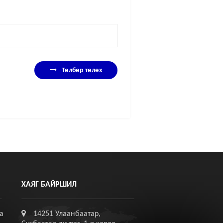
Төлбөр төлөх
ХАЯГ БАЙРШИЛ
а
14251 Улаанбаатар,