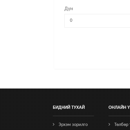
Дүн
БИДНИЙ ТУХАЙ
ОНЛАЙН Ү
Эрхэм зорилго
Төлбөр 