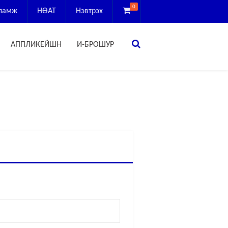
0
сламж
НӨАТ
Нэвтрэх
АППЛИКЕЙШН
И-БРОШУР