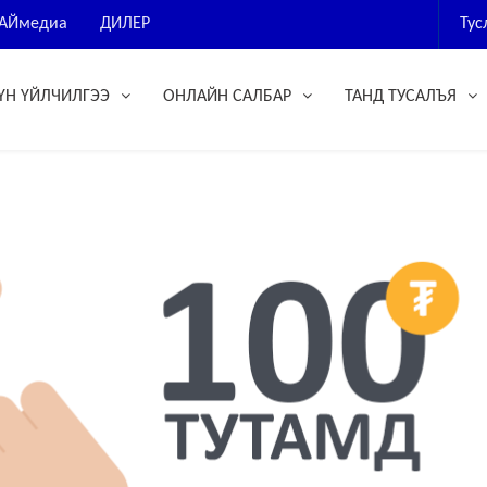
АЙмедиа
ДИЛЕР
Ту
ҮН ҮЙЛЧИЛГЭЭ
ОНЛАЙН САЛБАР
ТАНД ТУСАЛЪЯ