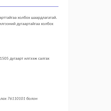
арттайгаа холбох шаардлагатай.
илгээний дугаартайгаа холбох
1505 дугаарт илгээж салгах
влах 76110101 болон