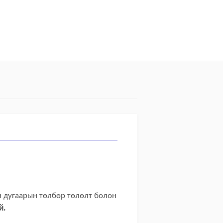
н дугаарын төлбөр төлөлт болон
й.