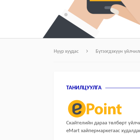
Нүүр хуудас
Бүтээгдэхүүн үйлчил
ТАНИЛЦУУЛГА
Скайтелийн дараа төлбөрт үйлч
eMart хайпермаркетаас худалда