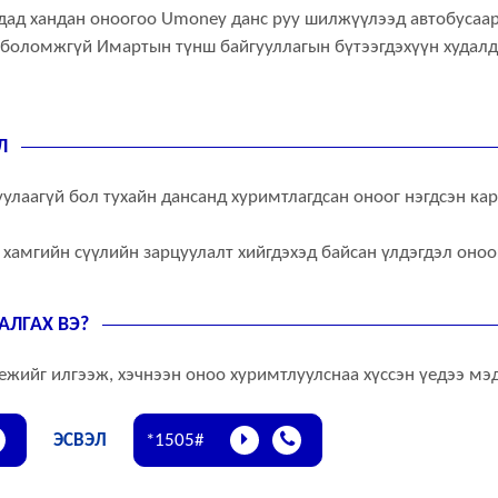
дад хандан оноогоо Umoney данс руу шилжүүлээд автобусаа
боломжгүй Имартын түнш байгууллагын бүтээгдэхүүн худалд
Л
уулаагүй бол тухайн дансанд хуримтлагдсан оноог нэгдсэн ка
 хамгийн сүүлийн зарцуулалт хийгдэхэд байсан үлдэгдэл оноог
АЛГАХ ВЭ?
ежийг илгээж, хэчнээн оноо хуримтлуулснаа хүссэн үедээ мэ
ЭСВЭЛ
*1505#