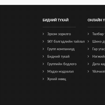
БИДНИЙ ТУХАЙ
ОНЛАЙН Ү
Эрхэм зорилго
Төлбөр 
SKY бэлгэдлийн тайлал
Шинэ д
Групп компаниуд
Гар утас
Бидний тухай
Нэгжий
Группийн бодлого
Дата ка
Мэдээ мэдээлэл
Үйлчил
Хүний нөөц