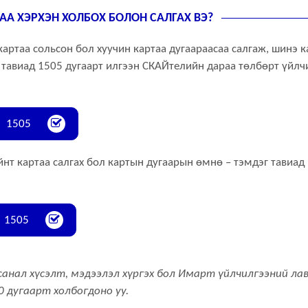
АА ХЭРХЭН ХОЛБОХ БОЛОН САЛГАХ ВЭ?
картаа сольсон бол хуучин картаа дугаараасаа салгаж, шинэ к
 тавиад 1505 дугаарт илгээн СКАЙтелийн дараа төлбөрт үйлч
1505
нт картаа салгах бол картын дугаарын өмнө – тэмдэг тавиад 
1505
нал хүсэлт, мэдээлэл хүргэх бол Имарт үйлчилгээний ла
 дугаарт холбогдоно уу.