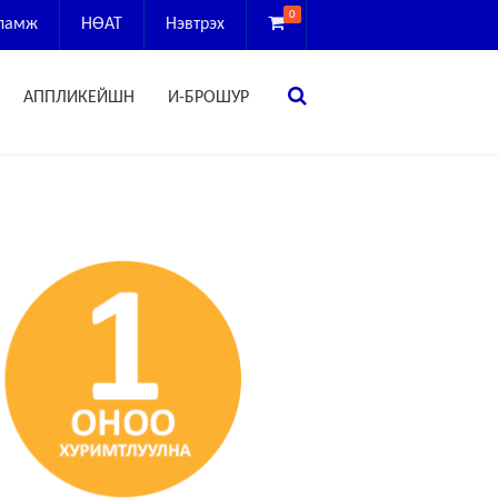
0
сламж
НӨАТ
Нэвтрэх
АППЛИКЕЙШН
И-БРОШУР