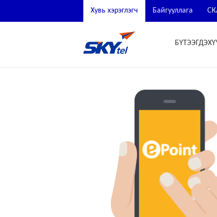
Хувь хэрэглэгч
Байгууллага
СК
БҮТЭЭГДЭХҮ