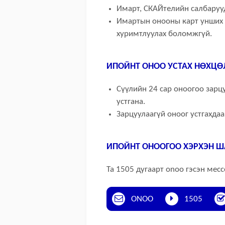
Имарт, СКАЙтелийн салбаруу
Имартын онооны карт унших 
хуримтлуулах боломжгүй.
ИПОЙНТ ОНОО УСТАХ НӨХЦӨ
Сүүлийн 24 сар оноогоо зарц
устгана.
Зарцуулаагүй оноог устгахдаа
ИПОЙНТ ОНООГОО ХЭРХЭН Ш
Та 1505 дугаарт
onoo
гэсэн месс
ONOO
1505