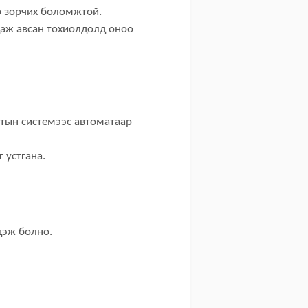
р зорчих боломжтой.
аж авсан тохиолдолд оноо
ртын системээс автоматаар
 устгана.
дэж болно.