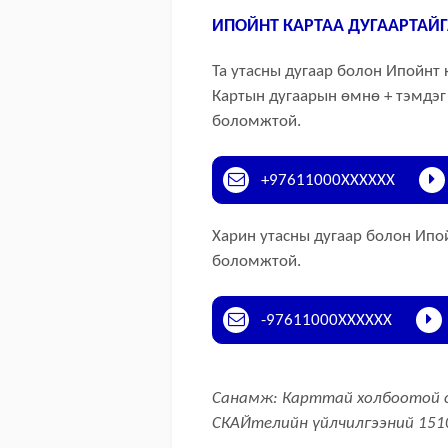
ИПОЙНТ КАРТАА ДУГААРТАЙГ
Та утасны дугаар болон Ипойнт 
Картын дугаарын өмнө + тэмдэг
боломжтой.
+97611000XXXXXX
Харин утасны дугаар болон Ипой
боломжтой.
-97611000XXXXXX
Санамж: Карттай холбоотой са
СКАЙтелийн үйлчилгээний 1510