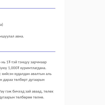
а)
амшуулал авна.
 нь 1₮-тэй тэнцүү зарчмаар
буюу 1,000₮ хуримтлагдана.
 хийсэн худалдан авалтын аль
н дараа төлбөрт дугаарын
ay гэж бичээд зай аваад, төлөх
 дугаарын төлбөрөө төлнө.