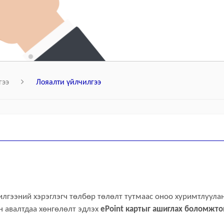
гээ
Лояалти үйлчилгээ
илгээний хэрэглэгч төлбөр төлөлт тутмаас оноо хуримтлуула
н авалтдаа хөнгөлөлт эдлэх
ePoint картыг ашиглах боломжто