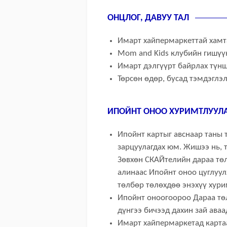
ОНЦЛОГ, ДАВУУ ТАЛ
Имарт хайпермаркеттай хамт
Mom and Kids клубийн гишүүн
Имарт дэлгүүрт байрлах түн
Төрсөн өдөр, бусад тэмдэглэ
ИПОЙНТ ОНОО ХУРИМТЛУУЛА
Ипойнт картыг авснаар таны 
зарцуулагдах юм. Жишээ нь, 
Зөвхөн СКАЙтелийн дараа төл
алинаас Ипойнт оноо цуглуу
төлбөр төлөхдөө энэхүү хури
Ипойнт оноогоороо Дараа төл
дүнгээ бичээд дахин зай ава
Имарт хайпермаркетад картаа