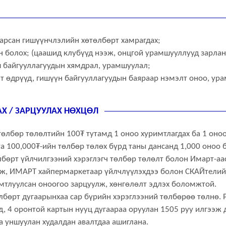
арсан гишүүнчлэлийн хөтөлбөрт хамрагдах;
 болох; (цаашид клубүүд нээж, онцгой урамшууллууд зарлан
ш байгууллагуудын хямдрал, урамшуулал;
лт өдрүүд, гишүүн байгууллагуудын баяраар нэмэлт оноо, ур
Х / ЗАРЦУУЛАХ НӨХЦӨЛ
төлбөр төлөлтийн 100₮ тутамд 1 оноо хуримтлагдах ба 1 оноо
та 100,000₮-ийн төлбөр төлөх бүрд таны дансанд 1,000 оноо 
бөрт үйлчилгээний хэрэглэгч төлбөр төлөлт болон Имарт-аас
лж, ИМАРТ хайпермаркетаар үйлчлүүлэхдээ болон СКАЙтелий
мтлуулсан оноогоо зарцуулж, хөнгөлөлт эдлэх боломжтой.
бөрт дугаарынхаа сар бүрийн хэрэглээний төлбөрөө төлнө. P
ад, 4 оронтой картын нууц дугаараа оруулан 1505 руу илгээж
 уншуулан худалдан авалтдаа ашиглана.