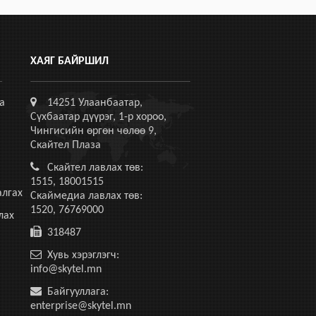
ХАЯГ БАЙРШИЛ
а
14251 Улаанбаатар,
Сүхбаатар дүүрэг, 1-р хороо,
Чингисийн өргөн чөлөө 9,
Скайтел Плаза
Скайтел лавлах төв:
1515, 18001515
алгах
Скаймедиа лавлах төв:
1520, 76769000
лах
318487
Хувь хэрэглэгч:
info@skytel.mn
Байгууллага:
enterprise@skytel.mn