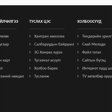
ЙЛЧИЛГЭЭ
ТУСЛАХ ЦЭС
ХОЛБООСУУД
төлөх
Хамтран ажиллах
Тендерийн урилг
угаар
Салбаруудын байршил
Скай Мелоди
3G Хамрах хүрээ
Файл татах
н карт
Түгээмэл асуулт
Сайтын бүтэц
рт
Холбоо барих
Интернэт хурд ш
гээний нөхцөл
Тусламж
TV хөтөлбөр оруу