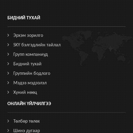
БИДНИЙ ТУХАЙ
Эрхэм зорилго
SKY бэлгэдлийн тайлал
Групп компаниуд
Бидний тухай
Группийн бодлого
Мэдээ мэдээлэл
Хүний нөөц
ОНЛАЙН ҮЙЛЧИЛГЭЭ
Төлбөр төлөх
Шинэ дугаар