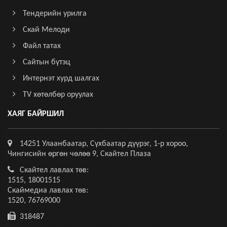
Тендерийн урилга
Скай Мелоди
Файл татах
Сайтын бүтэц
Интернэт хурд шалгах
TV хөтөлбөр оруулах
ХАЯГ БАЙРШИЛ
14251 Улаанбаатар, Сүхбаатар дүүрэг, 1-р хороо,
Чингисийн өргөн чөлөө 9, Скайтел Плаза
Скайтел лавлах төв:
1515, 18001515
Скаймедиа лавлах төв:
1520, 76769000
318487