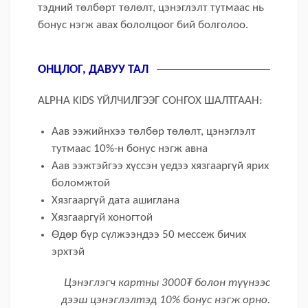
тэдний төлбөрт төлөлт, цэнэглэлт тутмаас нь
бонус нэгж авах бололцоог бий болголоо.
ОНЦЛОГ, ДАВУУ ТАЛ
ALPHA KIDS ҮЙЛЧИЛГЭЭГ СОНГОХ ШАЛТГААН:
Аав ээжийнхээ төлбөр төлөлт, цэнэглэлт
тутмаас 10%-н бонус нэгж авна
Аав ээжтэйгээ хүссэн үедээ хязгааргүй ярих
боломжтой
Хязгааргүй дата ашиглана
Хязгааргүй хоногтой
Өдөр бүр сүлжээндээ 50 мессеж бичих
эрхтэй
Цэнэглэгч картны 3000₮ болон түүнээс
дээш цэнэглэлтэд 10% бонус нэгж орно.