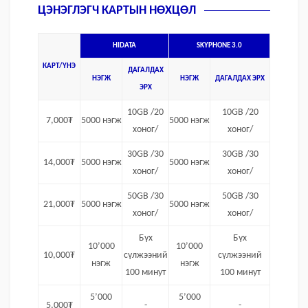
ЦЭНЭГЛЭГЧ КАРТЫН НӨХЦӨЛ
HIDATA
SKYPHONE 3.0
КАРТ/ҮНЭ
ДАГАЛДАХ
НЭГЖ
НЭГЖ
ДАГАЛДАХ ЭРХ
ЭРХ
10GB /20
10GB /20
7,000₮
5000 нэгж
5000 нэгж
хоног/
хоног/
30GB /30
30GB /30
14,000₮
5000 нэгж
5000 нэгж
хоног/
хоног/
50GB /30
50GB /30
21,000₮
5000 нэгж
5000 нэгж
хоног/
хоног/
Бүх
Бүх
10’000
10’000
10,000₮
сүлжээний
сүлжээний
нэгж
нэгж
100 минут
100 минут
5’000
5’000
5,000₮
-
-