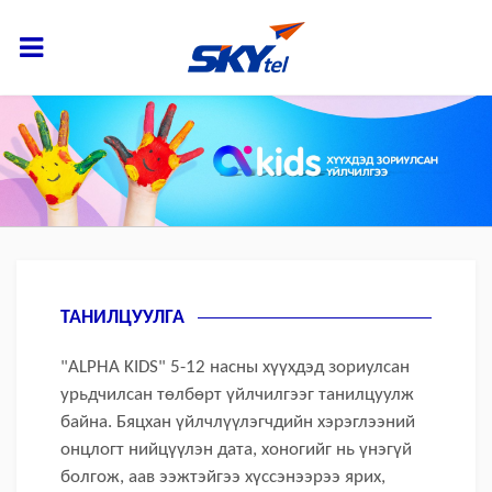
ТАНИЛЦУУЛГА
"ALPHA KIDS" 5-12 насны хүүхдэд зориулсан
урьдчилсан төлбөрт үйлчилгээг танилцуулж
байна. Бяцхан үйлчлүүлэгчдийн хэрэглээний
онцлогт нийцүүлэн дата, хоногийг нь үнэгүй
болгож, аав ээжтэйгээ хүссэнээрээ ярих,