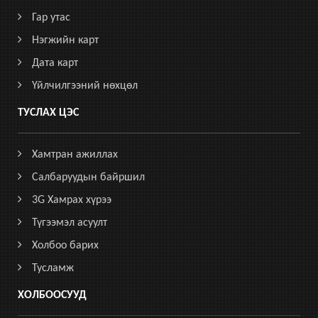
Гар утас
Нэгжийн карт
Дата карт
Үйлчилгээний нөхцөл
ТУСЛАХ ЦЭС
Хамтран ажиллах
Салбаруудын байршил
3G Хамрах хүрээ
Түгээмэл асуулт
Холбоо барих
Тусламж
ХОЛБООСУУД