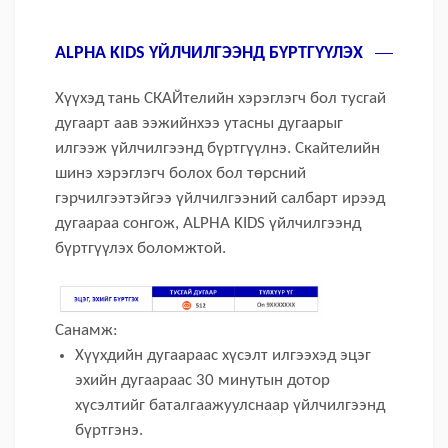
ALPHA KIDS ҮЙЛЧИЛГЭЭНД БҮРТГҮҮЛЭХ
Хүүхэд тань СКАЙтелийн хэрэглэгч бол тусгай
дугаарт аав ээжийнхээ утасны дугаарыг
илгээж үйлчилгээнд бүртгүүлнэ. Скайтелийн
шинэ хэрэглэгч болох бол төрсний
гэрчилгээтэйгээ үйлчилгээний салбарт ирээд
дугаараа сонгож, ALPHA KIDS үйлчилгээнд
бүртгүүлэх боломжтой.
Санамж:
Хүүхдийн дугаараас хүсэлт илгээхэд эцэг
эхийн дугаараас 30 минутын дотор
хүсэлтийг баталгаажуулснаар үйлчилгээнд
бүртгэнэ.