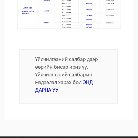
Үйлчилгээний салбар дээр
өөрийн биеэр ирнэ үү.
Үйлчилгээний салбарын
мэдээлэл харах бол
ЭНД
ДАРНА УУ