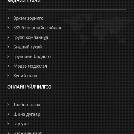
БИДНИЙ ТУХАЙ
Эрхэм зорилго
SKY бэлгэдлийн тайлал
Групп компаниуд
Бидний тухай
Группийн бодлого
Мэдээ мэдээлэл
Хүний нөөц
ОНЛАЙН ҮЙЛЧИЛГЭЭ
Төлбөр төлөх
Шинэ дугаар
Гар утас
Нэгжийн карт