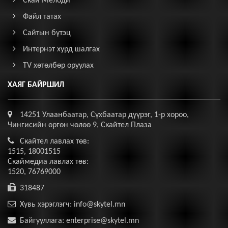
Скай Мелоди
Файл татах
Сайтын бүтэц
Интернэт хурд шалгах
TV хөтөлбөр оруулах
ХАЯГ БАЙРШИЛ
14251 Улаанбаатар, Сүхбаатар дүүрэг, 1-р хороо,
Чингисийн өргөн чөлөө 9, Скайтел Плаза
Скайтел лавлах төв:
1515, 18001515
Скаймедиа лавлах төв:
1520, 76769000
318487
Хувь хэрэглэгч: info@skytel.mn
Байгууллага: enterprise@skytel.mn