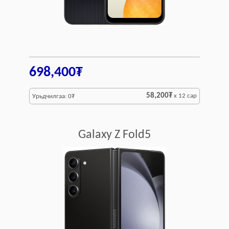
698,400₮
58,200₮
x 12 сар
Урьдчилгаа: 0₮
Galaxy Z Fold5