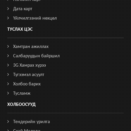
Дата карт
Үйлчилгээний нөхцөл
ТУСЛАХ ЦЭС
Хамтран ажиллах
Салбаруудын байршил
3G Хамрах хүрээ
Түгээмэл асуулт
Холбоо барих
Тусламж
ХОЛБООСУУД
Тендерийн урилга