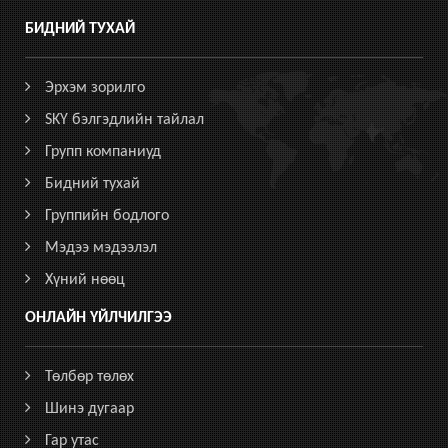
БИДНИЙ ТУХАЙ
Эрхэм зорилго
SKY бэлгэдлийн тайлал
Групп компаниуд
Бидний тухай
Группийн бодлого
Мэдээ мэдээлэл
Хүний нөөц
ОНЛАЙН ҮЙЛЧИЛГЭЭ
Төлбөр төлөх
Шинэ дугаар
Гар утас