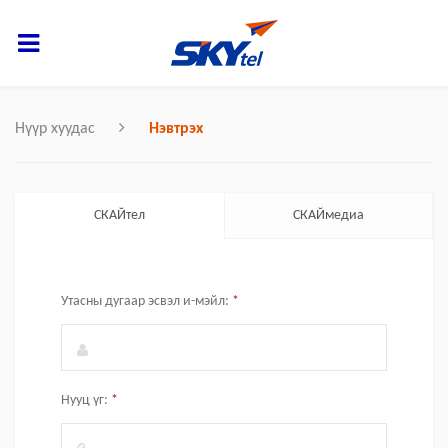
Нүүр хуудас
Нэвтрэх
СКАЙтел
СКАЙмедиа
Утасны дугаар эсвэл и-мэйл:
*
Нууц үг:
*