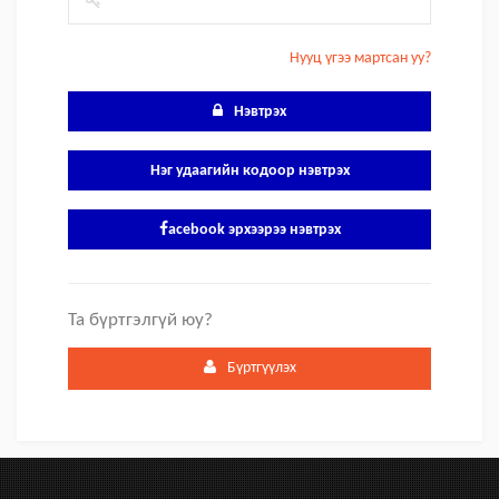
Нууц үгээ мартсан уу?
Нэвтрэх
Нэг удаагийн кодоор нэвтрэх
acebook эрхээрээ нэвтрэх
Та бүртгэлгүй юу?
Бүртгүүлэх