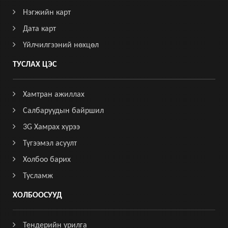
Нэгжийн карт
Дата карт
Үйлчилгээний нөхцөл
ТУСЛАХ ЦЭС
Хамтран ажиллах
Салбаруудын байршил
3G Хамрах хүрээ
Түгээмэл асуулт
Холбоо барих
Тусламж
ХОЛБООСУУД
Тендерийн урилга